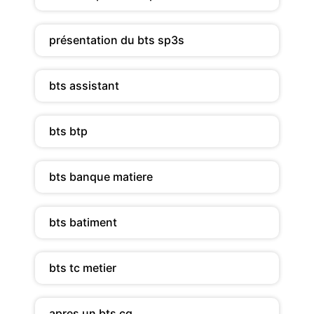
présentation du bts sp3s
bts assistant
bts btp
bts banque matiere
bts batiment
bts tc metier
apres un bts cg