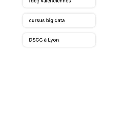
fdeg valenciennes
cursus big data
DSCG à Lyon