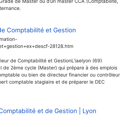
e Grade de Master ou d’un master CCA (Comptabilité,
ternance.
e Comptabilité et Gestion
rmation-
et+gestion+ex+descf-28128.htm
eur de Comptabilité et GestionL’iaelyon (69)
l de 2ème cycle (Master) qui prépare à des emplois
omptable ou bien de directeur financier ou contrôleur
xpert comptable stagiaire et de préparer le DEC
omptabilité et de Gestion | Lyon