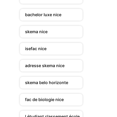
bachelor luxe nice
skema nice
isefac nice
adresse skema nice
skema belo horizonte
fac de biologie nice
l étudiant classement école