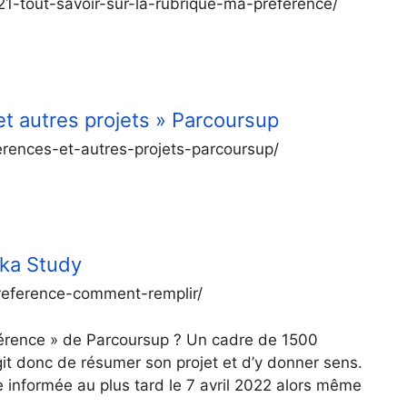
1-tout-savoir-sur-la-rubrique-ma-preference/
et autres projets » Parcoursup
erences-et-autres-projets-parcoursup/
êka Study
reference-comment-remplir/
érence » de Parcoursup ? Un cadre de 1500
git donc de résumer son projet et d’y donner sens.
re informée au plus tard le 7 avril 2022 alors même