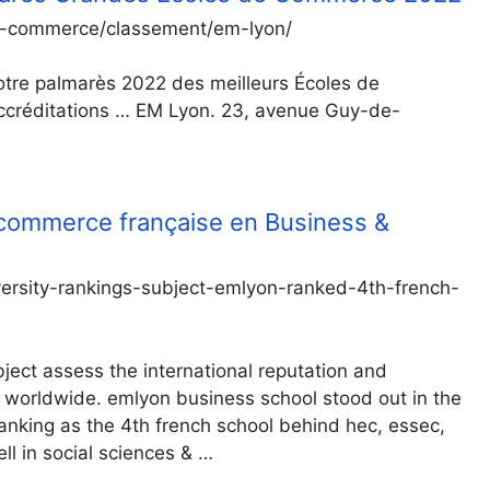
-de-commerce/classement/em-lyon/
tre palmarès 2022 des meilleurs Écoles de
accréditations … EM Lyon. 23, avenue Guy-de-
commerce française en Business &
ersity-rankings-subject-emlyon-ranked-4th-french-
ject assess the international reputation and
s worldwide. emlyon business school stood out in the
nking as the 4th french school behind hec, essec,
ll in social sciences & …